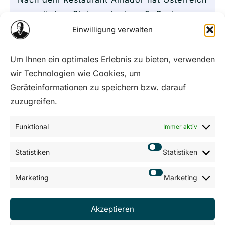
nun mit dem Steirereck einen 2. Drei-
Sterner. Marko Locatin hat sich des
Einwilligung verwalten
Steirerecks “kleine Schwester” näher
angesehen.
Um Ihnen ein optimales Erlebnis zu bieten, verwenden
wir Technologien wie Cookies, um
Geräteinformationen zu speichern bzw. darauf
Mehr lesen
zuzugreifen.
Funktional
Immer aktiv
Statistiken
Statistiken
AGB
Marketing
Marketing
Impressum
Datenschutz
Sitemap
Akzeptieren