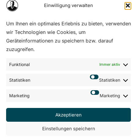
Einwilligung verwalten
Um Ihnen ein optimales Erlebnis zu bieten, verwenden
wir Technologien wie Cookies, um
Geräteinformationen zu speichern bzw. darauf
Seite
1
von
3
zuzugreifen.
1
Neueste
Älteste
2
3
Funktional
Immer aktiv
Statistiken
Statistiken
AGB
Marketing
Marketing
Impressum
Datenschutz
Sitemap
Akzeptieren
Einstellungen speichern